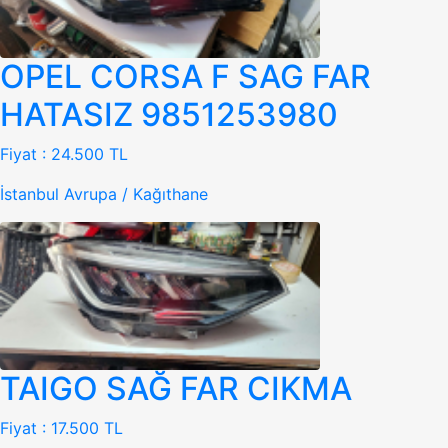
OPEL CORSA F SAG FAR
HATASIZ 9851253980
Fiyat :
24.500 TL
İstanbul Avrupa / Kağıthane
TAIGO SAĞ FAR CIKMA
Fiyat :
17.500 TL