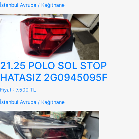
İstanbul Avrupa / Kağıthane
21.25 POLO SOL STOP
HATASIZ 2G0945095F
Fiyat :
7.500 TL
İstanbul Avrupa / Kağıthane