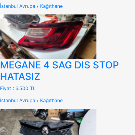
İstanbul Avrupa / Kağıthane
MEGANE 4 SAG DIS STOP
HATASIZ
Fiyat :
6.500 TL
İstanbul Avrupa / Kağıthane