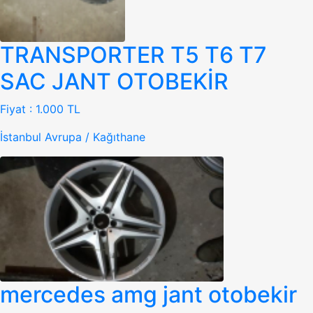
TRANSPORTER T5 T6 T7
SAC JANT OTOBEKİR
Fiyat :
1.000 TL
İstanbul Avrupa / Kağıthane
mercedes amg jant otobekir