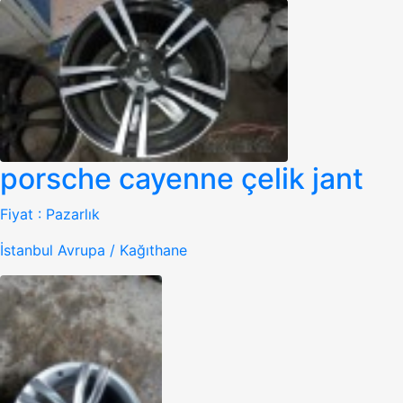
porsche cayenne çelik jant
Fiyat :
Pazarlık
İstanbul Avrupa / Kağıthane