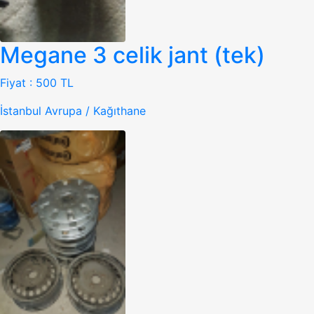
Megane 3 celik jant (tek)
Fiyat :
500 TL
İstanbul Avrupa / Kağıthane