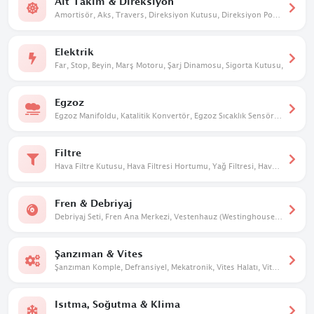
Alt Takım & Direksiyon
Amortisör, Aks, Travers, Direksiyon Kutusu, Direksiyon Pompası, Taşıyıcı, Salıncak
Elektrik
Far, Stop, Beyin, Marş Motoru, Şarj Dinamosu, Sigorta Kutusu,
Egzoz
Egzoz Manifoldu, Katalitik Konvertör, Egzoz Sıcaklık Sensörü, Susturucu
Filtre
Hava Filtre Kutusu, Hava Filtresi Hortumu, Yağ Filtresi, Hava Filtresi
Fren & Debriyaj
Debriyaj Seti, Fren Ana Merkezi, Vestenhauz (Westinghouse), Debriyaj Üst Merkezi
Şanzıman & Vites
Şanzıman Komple, Defransiyel, Mekatronik, Vites Halatı, Vites Mekanizması, Vites Dişlileri
Isıtma, Soğutma & Klima