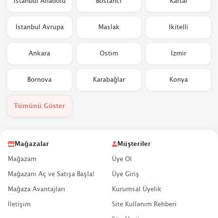
İstanbul Anadolu
Bostancı
Kartal
İstanbul Avrupa
Maslak
İkitelli
Ankara
Ostim
İzmir
Bornova
Karabağlar
Konya
Tümünü Göster
Mağazalar
Müşteriler
Mağazam
Üye Ol
Mağazanı Aç ve Satışa Başla!
Üye Giriş
Mağaza Avantajları
Kurumsal Üyelik
İletişim
Site Kullanım Rehberi