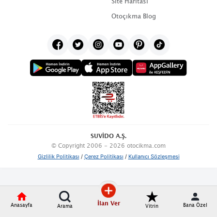
Site Haritası
Otoçıkma Blog
SUVİDO A.Ş.
© Copyright 2006 - 2026 otocikma.com
Gizlilik Politikası
/
Çerez Politikası
/
Kullanıcı Sözleşmesi
İlan Ver
Anasayfa
Bana Özel
Arama
Vitrin