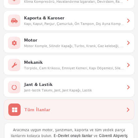
Klima Kompresörü, Havalandırma Izgaraları, Devirdaim, Radyatör. Kalorifer Kutusu
Kaporta & Karoser
Kapı, Kaput, Panjur, Çamurluk, Ön Tampon, Dış Ayna Komple, Davlumbaz
Motor
Motor Komple, Silindir Kapağı, Turbo, Krank, Gaz kelebeği, Eksantrik
Mekanik
Torpido, Cam Krikosu, Emniyet Kemeri, Kapı Döşemesi, Silecek Mekanizması
Jant & Lastik
Jant-lastik Takımı, Jant, Jant Kapağı, Lastik
Tüm İlanlar
Aracınıza uygun motor, şanzıman, kaporta ve tüm yedek parça
ilanlarını kolayca bulun.
E-Devlet onaylı ilanlar
ve
Güvenli Alışveriş