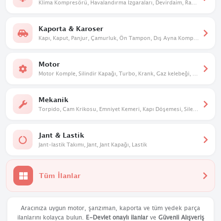
Klima Kompresörü, Havalandırma Izgaraları, Devirdaim, Radyatör. Kalorifer Kutusu
Kaporta & Karoser
Kapı, Kaput, Panjur, Çamurluk, Ön Tampon, Dış Ayna Komple, Davlumbaz
Motor
Motor Komple, Silindir Kapağı, Turbo, Krank, Gaz kelebeği, Eksantrik
Mekanik
Torpido, Cam Krikosu, Emniyet Kemeri, Kapı Döşemesi, Silecek Mekanizması
Jant & Lastik
Jant-lastik Takımı, Jant, Jant Kapağı, Lastik
Tüm İlanlar
Aracınıza uygun motor, şanzıman, kaporta ve tüm yedek parça
ilanlarını kolayca bulun.
E-Devlet onaylı ilanlar
ve
Güvenli Alışveriş