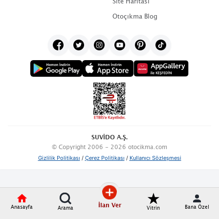
Site Haritası
Otoçıkma Blog
SUVİDO A.Ş.
© Copyright 2006 - 2026 otocikma.com
Gizlilik Politikası
/
Çerez Politikası
/
Kullanıcı Sözleşmesi
İlan Ver
Anasayfa
Bana Özel
Arama
Vitrin