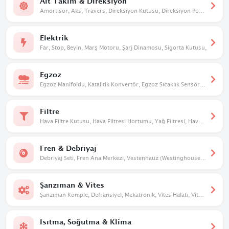
Alt Takım & Direksiyon
Amortisör, Aks, Travers, Direksiyon Kutusu, Direksiyon Pompası, Taşıyıcı, Salıncak
Elektrik
Far, Stop, Beyin, Marş Motoru, Şarj Dinamosu, Sigorta Kutusu,
Egzoz
Egzoz Manifoldu, Katalitik Konvertör, Egzoz Sıcaklık Sensörü, Susturucu
Filtre
Hava Filtre Kutusu, Hava Filtresi Hortumu, Yağ Filtresi, Hava Filtresi
Fren & Debriyaj
Debriyaj Seti, Fren Ana Merkezi, Vestenhauz (Westinghouse), Debriyaj Üst Merkezi
Şanzıman & Vites
Şanzıman Komple, Defransiyel, Mekatronik, Vites Halatı, Vites Mekanizması, Vites Dişlileri
Isıtma, Soğutma & Klima