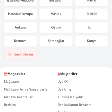
İstanbul Anadolu
Bostancı
Kartal
İstanbul Avrupa
Maslak
İkitelli
Ankara
Ostim
İzmir
Bornova
Karabağlar
Konya
Tümünü Göster
Mağazalar
Müşteriler
Mağazam
Üye Ol
Mağazanı Aç ve Satışa Başla!
Üye Giriş
Mağaza Avantajları
Kurumsal Üyelik
İletişim
Site Kullanım Rehberi