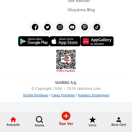
Site Haritası
Otoçıkma Blog
SUVİDO A.Ş.
© Copyright 2006 - 2026 otocikma.com
Gizlilik Politikası
/
Çerez Politikası
/
Kullanıcı Sözleşmesi
İlan Ver
Anasayfa
Bana Özel
Arama
Vitrin