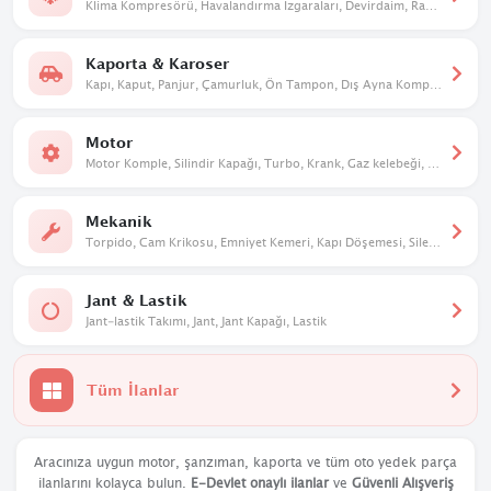
Klima Kompresörü, Havalandırma Izgaraları, Devirdaim, Radyatör. Kalorifer Kutusu
Kaporta & Karoser
Kapı, Kaput, Panjur, Çamurluk, Ön Tampon, Dış Ayna Komple, Davlumbaz
Motor
Motor Komple, Silindir Kapağı, Turbo, Krank, Gaz kelebeği, Eksantrik
Mekanik
Torpido, Cam Krikosu, Emniyet Kemeri, Kapı Döşemesi, Silecek Mekanizması
Jant & Lastik
Jant-lastik Takımı, Jant, Jant Kapağı, Lastik
Tüm İlanlar
Aracınıza uygun motor, şanzıman, kaporta ve tüm oto yedek parça
ilanlarını kolayca bulun.
E-Devlet onaylı ilanlar
ve
Güvenli Alışveriş