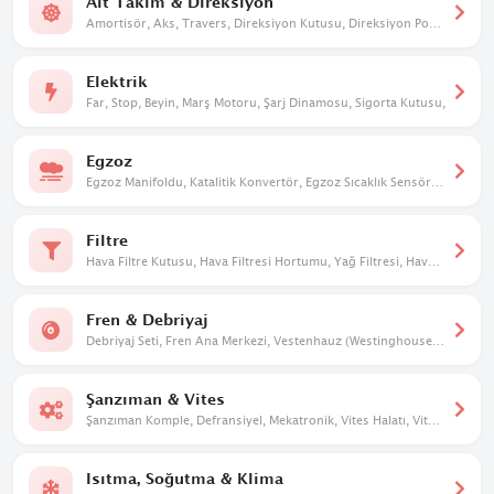
Alt Takım & Direksiyon
Amortisör, Aks, Travers, Direksiyon Kutusu, Direksiyon Pompası, Taşıyıcı, Salıncak
Elektrik
Far, Stop, Beyin, Marş Motoru, Şarj Dinamosu, Sigorta Kutusu,
Egzoz
Egzoz Manifoldu, Katalitik Konvertör, Egzoz Sıcaklık Sensörü, Susturucu
Filtre
Hava Filtre Kutusu, Hava Filtresi Hortumu, Yağ Filtresi, Hava Filtresi
Fren & Debriyaj
Debriyaj Seti, Fren Ana Merkezi, Vestenhauz (Westinghouse), Debriyaj Üst Merkezi
Şanzıman & Vites
Şanzıman Komple, Defransiyel, Mekatronik, Vites Halatı, Vites Mekanizması, Vites Dişlileri
Isıtma, Soğutma & Klima