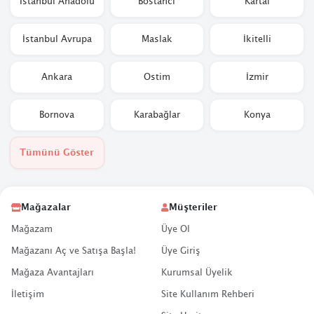
İstanbul Anadolu
Bostancı
Kartal
İstanbul Avrupa
Maslak
İkitelli
Ankara
Ostim
İzmir
Bornova
Karabağlar
Konya
Tümünü Göster
Mağazalar
Müşteriler
Mağazam
Üye Ol
Mağazanı Aç ve Satışa Başla!
Üye Giriş
Mağaza Avantajları
Kurumsal Üyelik
İletişim
Site Kullanım Rehberi